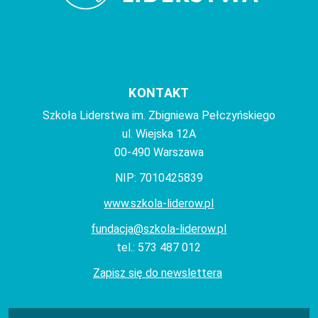
KONTAKT
Szkoła Liderstwa im. Zbigniewa Pełczyńskiego
ul. Wiejska 12A
00-490 Warszawa
NIP: 7010425839
www.szkola-liderow.pl
fundacja@szkola-liderow.pl
tel.: 573 487 012
Zapisz się do newslettera