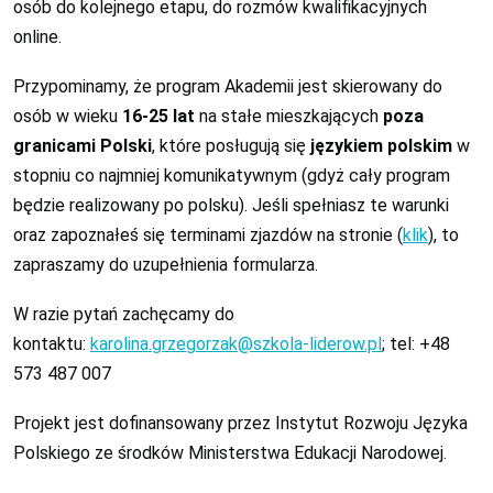
osób do kolejnego etapu, do rozmów kwalifikacyjnych
online.
Przypominamy, że program Akademii jest skierowany do
osób w wieku
16-25 lat
na stałe mieszkających
poza
granicami Polski
, które posługują się
językiem polskim
w
stopniu co najmniej komunikatywnym (gdyż cały program
będzie realizowany po polsku). Jeśli spełniasz te warunki
oraz zapoznałeś się terminami zjazdów na stronie (
klik
), to
zapraszamy do uzupełnienia formularza.
W razie pytań zachęcamy do
kontaktu:
karolina.grzegorzak@szkola-liderow.pl
; tel: +48
573 487 007
Projekt jest dofinansowany przez Instytut Rozwoju Języka
Polskiego ze środków Ministerstwa Edukacji Narodowej.